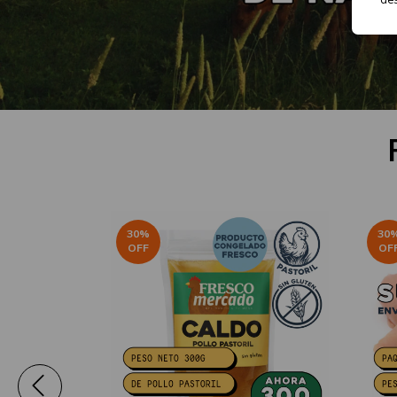
30
%
30
OFF
OF