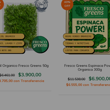
%
40
%
F
OFF
jil Organico Fresco Greens 50g
Fresco Greens Espinaca Pow
Organica 300g
$3.900,00
$6.461,00
$6.900,0
$11.538,00
3.705,00
con
Transferencia
$6.555,00
con
Transferenc