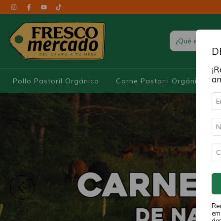
D
¡R
an
Pollo Pastoril Orgánico
Carne Pastoril Orgánica
Rec
ema
de