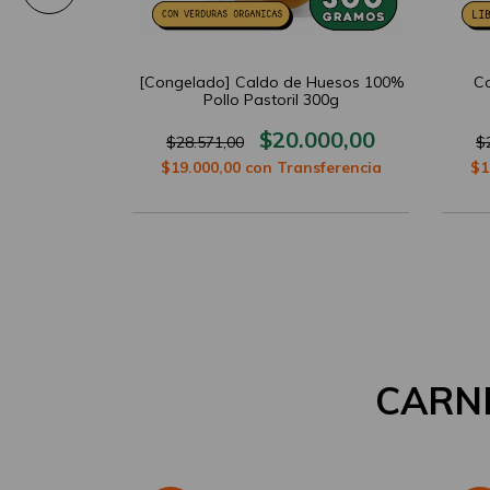
 Suprema
[Congelado] Caldo de Huesos 100%
C
toril 500g
Pollo Pastoril 300g
400,00
$20.000,00
$28.571,00
$
sferencia
$19.000,00
con
Transferencia
$1
CARN