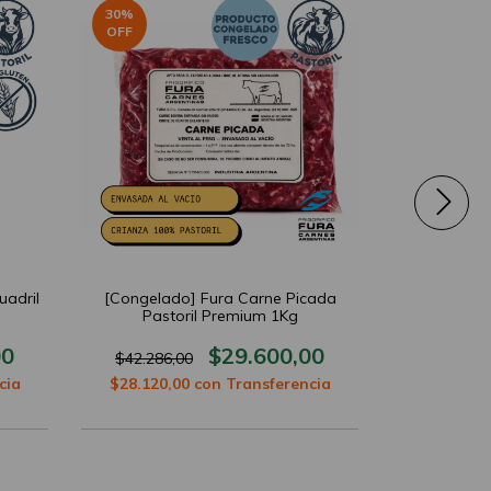
30
%
30
%
OFF
OFF
adril
[Congelado] Fura Carne Picada
Fura Coli
Pastoril Premium 1Kg
P
00
$29.600,00
$42.286,00
$90.000,
cia
$28.120,00
con
Transferencia
$59.850,