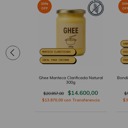
30
%
30
OFF
OF
 Femur Vaca
Ghee Manteca Clarificada Natural
Bondi
 1Kg
300g
900,00
$14.600,00
$20.857,00
$
sferencia
$13.870,00
con
Transferencia
$3