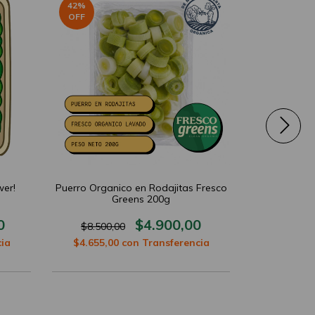
42
%
40
%
OFF
OFF
er!
Puerro Organico en Rodajitas Fresco
Fresco Gree
Greens 200g
0
$4.900,00
$8.500,00
$11.538
ia
$4.655,00
con
Transferencia
$6.555,0