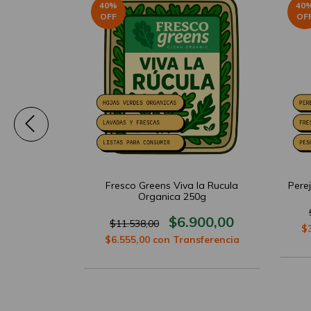
40
%
40
OFF
OF
ojo Organico
Fresco Greens Viva la Rucula
Pere
Organica 250g
500,00
$6.900,00
$11.538,00
$
sferencia
$6.555,00
con
Transferencia