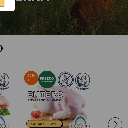
O
30
%
40
%
OFF
OFF