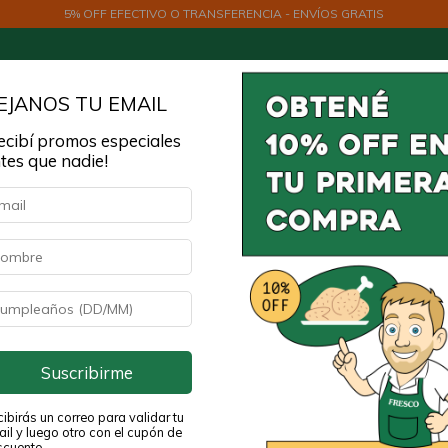
5% OFF EFECTIVO O TRANSFERENCIA - ENVÍOS GRATIS
EJANOS TU EMAIL
ecibí promos especiales
tes que nadie!
Verdes Orgánicos
Órganos, Grasas y Caldos
Lácte
Suscribirme
ibirás un correo para validar tu
il y luego otro con el cupón de
scuento.