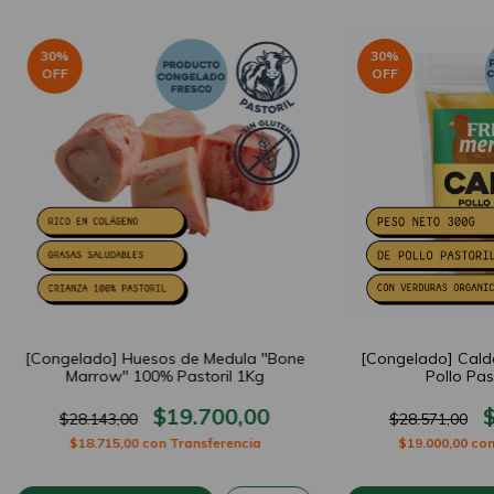
30
%
30
%
OFF
OFF
[Congelado] Huesos de Medula "Bone
[Congelado] Cald
Marrow" 100% Pastoril 1Kg
Pollo Pas
$19.700,00
$28.143,00
$28.571,00
$18.715,00
con
Transferencia
$19.000,00
co