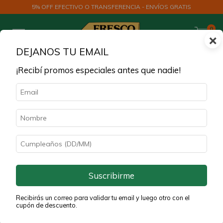
5% OFF EFECTIVO O TRANSFERENCIA - ENVÍOS GRATIS
0
×
DEJANOS TU EMAIL
¡Recibí promos especiales antes que nadie!
30
%
OFF
Suscribirme
Recibirás un correo para validar tu email y luego otro con el
cupón de descuento.