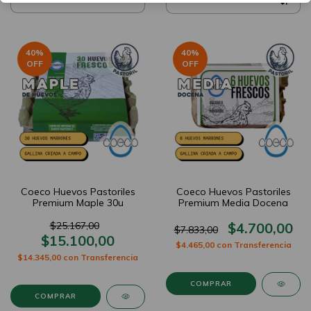
40
%
40
%
OFF
OFF
Coeco Huevos Pastoriles
Coeco Huevos Pastoriles
Premium Maple 30u
Premium Media Docena
$25.167,00
$4.700,00
$7.833,00
$15.100,00
$4.465,00
con
Transferencia
$14.345,00
con
Transferencia