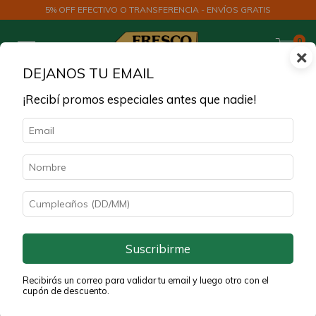
5% OFF EFECTIVO O TRANSFERENCIA - ENVÍOS GRATIS
0
×
DEJANOS TU EMAIL
¡Recibí promos especiales antes que nadie!
Inicio
>
LACTEOS Y HUEVOS DE CAMPO
LACTEOS Y HUEVOS DE
CAMPO
Huevos de Campo al mejor precio. Elegí huevos pastoriles
de Coeco con 25% de descuento. Enviamos a toda la Ciudad
Suscribirme
de Buenos Aires.
Recibirás un correo para validar tu email y luego otro con el
cupón de descuento.
Filtrar