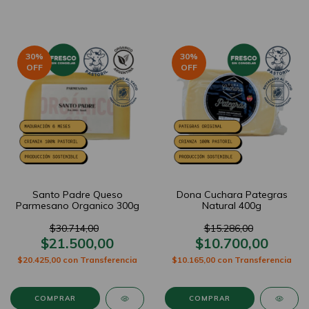
30
%
30
%
OFF
OFF
Santo Padre Queso
Dona Cuchara Pategras
Parmesano Organico 300g
Natural 400g
$30.714,00
$15.286,00
$21.500,00
$10.700,00
$20.425,00
con
Transferencia
$10.165,00
con
Transferencia