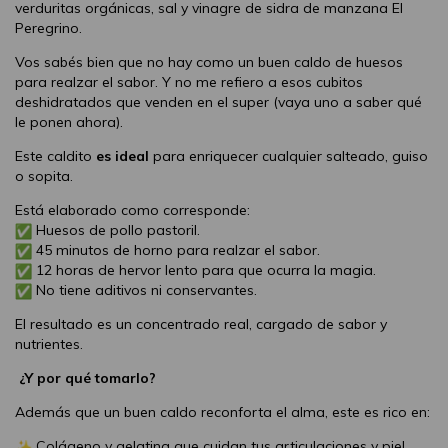
verduritas orgánicas, sal y vinagre de sidra de manzana El
Peregrino.
Vos sabés bien que no hay como un buen caldo de huesos
para realzar el sabor. Y no me refiero a esos cubitos
deshidratados que venden en el super (vaya uno a saber qué
le ponen ahora).
Este caldito
es ideal
p
ara enriquecer cualquier salteado, guiso
o sopita.
Está elaborado como corresponde:
Huesos de pollo pastoril.
45 minutos de horno para realzar el sabor.
12 horas de hervor lento para que ocurra la magia.
No tiene aditivos ni conservantes.
El resultado es un concentrado real, cargado de sabor y
nutrientes.
¿Y por qué tomarlo?
Además que un buen caldo reconforta el alma, este es rico en:
Colágeno y gelatina que cuidan tus articulaciones y piel.