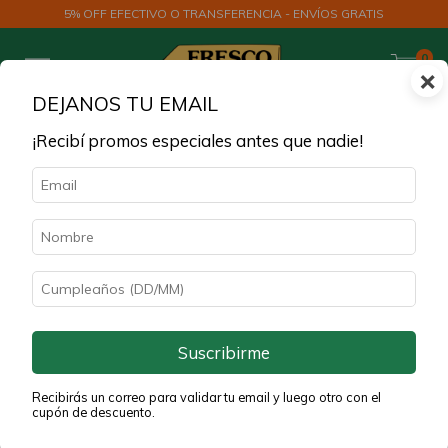
5% OFF EFECTIVO O TRANSFERENCIA - ENVÍOS GRATIS
0
×
DEJANOS TU EMAIL
¡Recibí promos especiales antes que nadie!
30
%
OFF
Suscribirme
Recibirás un correo para validar tu email y luego otro con el
cupón de descuento.