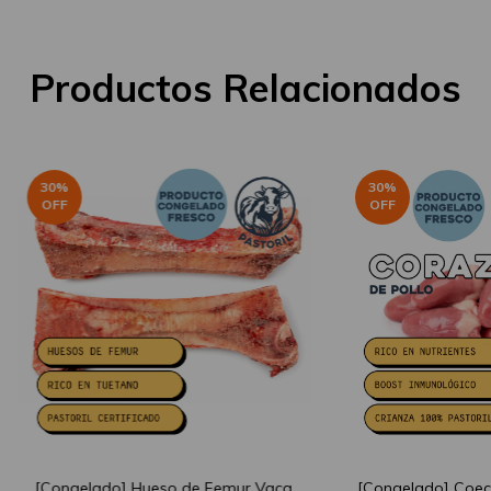
Productos Relacionados
30
%
30
%
OFF
OFF
[Congelado] Hueso de Femur Vaca
[Congelado] Coec