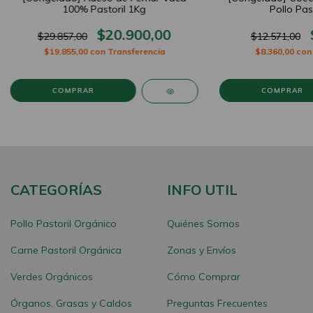
100% Pastoril 1Kg
Pollo Pas
$20.900,00
$29.857,00
$12.571,00
$19.855,00
con
Transferencia
$8.360,00
con
CATEGORÍAS
INFO UTIL
Pollo Pastoril Orgánico
Quiénes Somos
Carne Pastoril Orgánica
Zonas y Envíos
Verdes Orgánicos
Cómo Comprar
Órganos, Grasas y Caldos
Preguntas Frecuentes