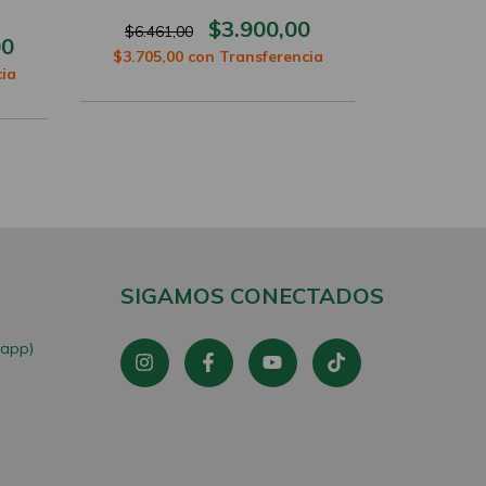
$3.900,00
$6.461,00
00
$15.833
$3.705,00
con
Transferencia
ia
$9.025,0
SIGAMOS CONECTADOS
sapp)