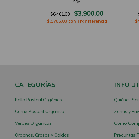
0g
50g
900,00
$3.900,00
$6.461,00
sferencia
$3.705,00
con
Transferencia
$
CATEGORÍAS
INFO UT
Pollo Pastoril Orgánico
Quiénes So
Carne Pastoril Orgánica
Zonas y Env
Verdes Orgánicos
Cómo Comp
Órganos, Grasas y Caldos
Preguntas F