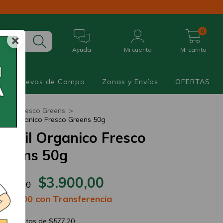
0
×
Ayuda
Mi cuenta
Mi carrito
os y Huevos de Campo
Zonas y Envíos
OFERTAS
cio
>
Fresco Greens
>
rejil Organico Fresco Greens 50g
erejil Organico Fresco
reens 50g
$3.900,00
.461,00
3.705,00
con
Transferencia
12
cuotas de
$577,20