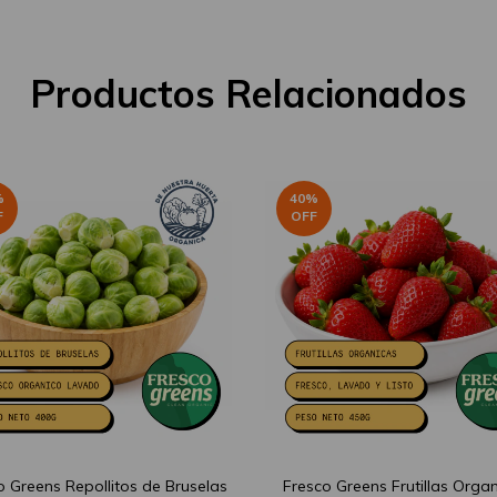
Productos Relacionados
%
40
%
F
OFF
o Greens Repollitos de Bruselas
Fresco Greens Frutillas Orga