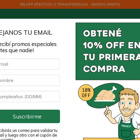
5% OFF EFECTIVO O TRANSFERENCIA - ENVÍOS GRATIS
EJANOS TU EMAIL
ecibí promos especiales
tes que nadie!
Verdes Orgánicos
Órganos, Grasas y Caldos
Lácte
Ini
Pe
P
G
$6
Suscribirme
$
ibirás un correo para validar tu
il y luego otro con el cupón de
scuento.