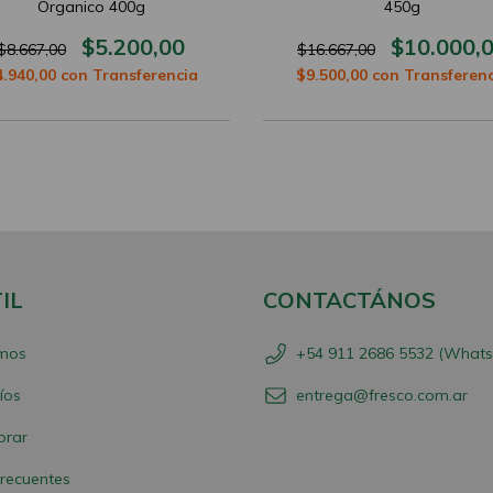
Organico 400g
450g
$5.200,00
$10.000,
$8.667,00
$16.667,00
4.940,00
con
Transferencia
$9.500,00
con
Transferenc
IL
CONTACTÁNOS
mos
+54 911 2686 5532 (What
íos
entrega@fresco.com.ar
rar
recuentes