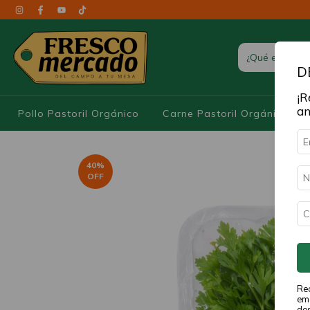
D
¡R
an
Pollo Pastoril Orgánico
Carne Pastoril Orgánica
40
%
OFF
Rec
ema
de