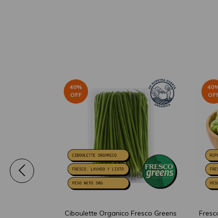
40
%
40
OFF
OF
la Rucula
Ciboulette Organico Fresco Greens
Fresc