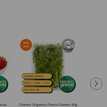
40
%
40
%
OFF
OFF
nicas
Cilantro Organico Fresco Greens 50g
Fresco Gree