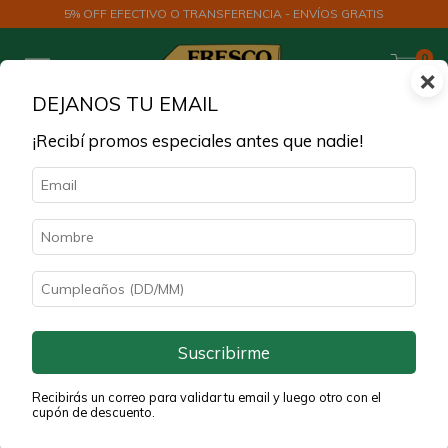
5% OFF EFECTIVO O TRANSFERENCIA - ENVÍOS GRATIS
0
×
DEJANOS TU EMAIL
¡Recibí promos especiales antes que nadie!
30
%
OFF
Suscribirme
Recibirás un correo para validar tu email y luego otro con el
cupón de descuento.