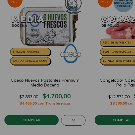
OFF
OFF
Coeco Huevos Pastoriles Premium
[Congelado] Coec
Media Docena
Pollo Pas
$4.700,00
$7.833,00
$12.571,00
$4.465,00
con
Transferencia
$8.360,00
con