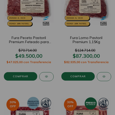
Fura Peceto Pastoril
Fura Lomo Pastoril
Premium Feteado para
Premium 1,15Kg
Milanesa 1kg
$70.714,00
$124.714,00
$49.500,00
$87.300,00
$47.025,00
con
Transferencia
$82.935,00
con
Transferencia
30
%
30
%
OFF
OFF