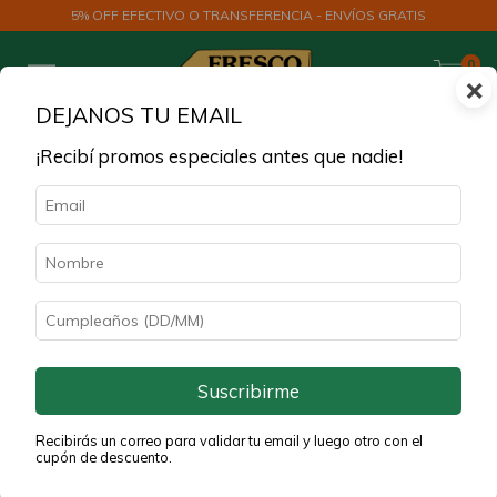
5% OFF EFECTIVO O TRANSFERENCIA - ENVÍOS GRATIS
0
×
DEJANOS TU EMAIL
¡Recibí promos especiales antes que nadie!
Inicio
>
HOT FRESCO
HOT FRESCO
Filtrar
Suscribirme
30
%
30
%
Recibirás un correo para validar tu email y luego otro con el
OFF
OFF
cupón de descuento.